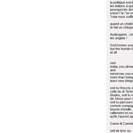
la politique ext
les italiens à qui
pourquoi les ét
entrer? le "on m
"cela nous suffit
quand un cheikh 
te fait un chèq
Audergame : ch
les anglais !
God knows you p
but the human 
at all
reel
today you alre
and
tomorrow, you w
more than today
learn new thing
soit tu t'inscris
celle du dr Schm
études, soit tu 
de Jésus pour d
soit tu parcours
comme compagn
boucle d'oreille 
ralliement en e
qu'ils t'auront ap
Came-lit Camel
oeil de lynx ou