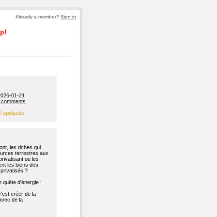
Already a member?
Sign in
p!
2026-01-21
 comments
0 applauds
nt, les riches qui
ources terrestres aux
rivatisant ou les
ent les biens des
 privatisés ?
 quête d'énergie !
c'est créer de la
avec de la