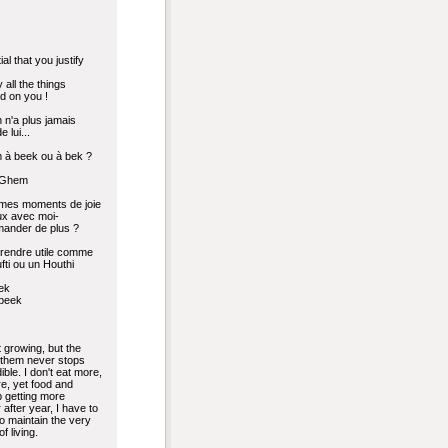
ial that you justify
 all the things
d on you !
n n'a plus jamais
 lui...
m à beek ou à bek ?
e Ghem
 mes moments de joie
eux avec moi-
ander de plus ?
e rendre utile comme
ufti ou un Houthi
ek
beek
 growing, but the
 them never stops
dible. I don't eat more,
re, yet food and
 getting more
after year, I have to
o maintain the very
 living.