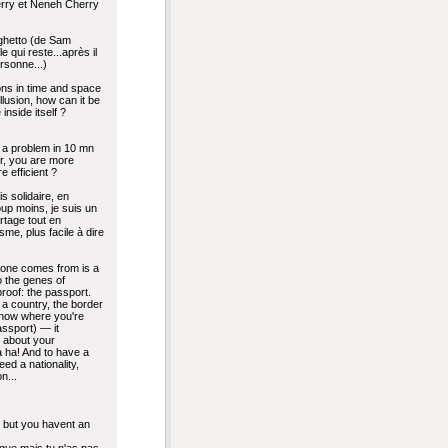
rry et Neneh Cherry
 ghetto (de Sam
le qui reste...après il
rsonne...)
ons in time and space
 illusion, how can it be
 inside itself ?
e a problem in 10 mn
ur, you are more
re efficient ?
is solidaire, en
up moins, je suis un
rtage tout en
sme, plus facile à dire
one comes from is a
o the genes of
proof: the passport.
a country, the border
know where you're
ssport) — it
 about your
a ha! And to have a
ed a nationality,
n...
s but you havent an