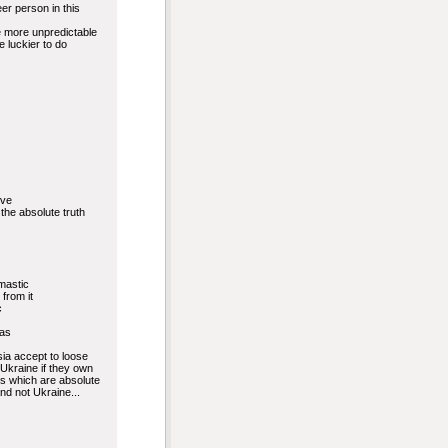
eer person in this
e more unpredictable
 luckier to do
ive
n the absolute truth
mastic
from it
c
as
ia accept to loose
 Ukraine if they own
s which are absolute
and not Ukraine...