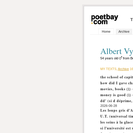
T
Home
Archive
Albert V
54 years old
from B
MY TEXTS,
Archive
16
the school of capi
how did I gave ch
movies, books
(1)
-
money is good
(1)
-
dd' (si d déprime,
2026-06-28
Les loups gris d'
U.T. (universal ti
les seins à la glac
si l'université es