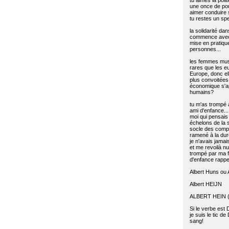
tu aimes la poli
une once de pou
aimer conduire
tu restes un spe
la solidarité da
commence avec
mise en pratiqu
personnes...
les femmes mus
rares que les 
Europe, donc el
plus convoitées 
économique s'ap
humains?
tu m'as trompé 
ami d'enfance...
moi qui pensais 
échelons de la 
socle des comp
ramené à la dure
je n'avais jamai
et me revoilà n
trompé par ma 
d'enfance rappe
Albert Huns ou 
Albert HEIJN
ALBERT HEIN (T
Si le verbe est D
je suis le tic d
sang!