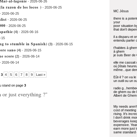
 Mar-al-lagonie
- 2026-06-26
(la razon de los locos )
- 2026-06-25
MC Jésus
- 2026-06-25
there is a potent
list
- 2026-06-25
your
3000
- 2026-06-25
poor situation by
that don't depen
mpathie
(4)
- 2026-06-16
il a disparu et o
-15
entendu parler de
ng to stumble in Spanish)
(3)
- 2026-06-15
t'habites à ghe
pore sano
(4)
- 2026-06-15
à ghem
je suis Beer d
he score
(2)
- 2026-06-14
- 2026-06-14
elle me cassait
où j'étais heur
même...que dem
3
4
5
6
7
8
9
Last »
Eût-il ? on va l
un outil ou un o
u stand on page
3
radio g...hembe
de ghem ou de 
 or just everything ?"
Albert de Ghem
My needs aren't
cost of meeting
rising. It's incre
I don't drink mo
beverages keep
expensive. Year 
earn more just t
same standard of