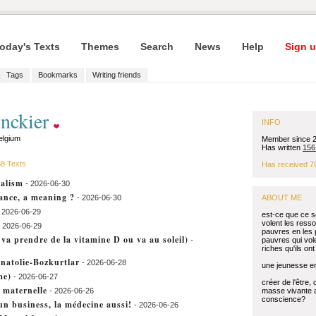
oday's Texts
Themes
Search
News
Help
Sign u
Tags
Bookmarks
Writing friends
ynckier
INFO
elgium
Member since 
Has written
156
8 Texts
Has received 7
talism
- 2026-06-30
ance, a meaning ?
- 2026-06-30
ABOUT ME
 2026-06-29
est-ce que ce so
volent les ress
 2026-06-29
pauvres en les p
 va prendre de la vitamine D ou va au soleil)
-
pauvres qui vol
riches qu'ils ont
Anatolie-Bozkurtlar
- 2026-06-28
une jeunesse en
me)
- 2026-06-27
créer de l'être, 
e maternelle
- 2026-06-26
masse vivante 
conscience?
t un business, la médecine aussi!
- 2026-06-26