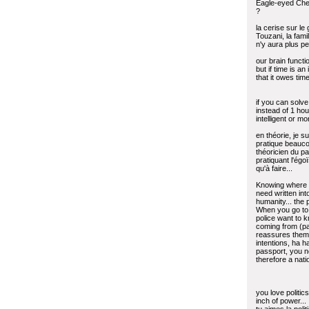
Eagle-eyed Che
?
la cerise sur le
Touzani, la famil
n'y aura plus pe
our brain functi
but if time is an
that it owes time
if you can solv
instead of 1 ho
intelligent or mo
en théorie, je su
pratique beauco
théoricien du pa
pratiquant l'égoï
qu'à faire...
Knowing where 
need written int
humanity... the 
When you go to 
police want to 
coming from (pa
reassures them
intentions, ha h
passport, you ne
therefore a natio
you love politic
inch of power...