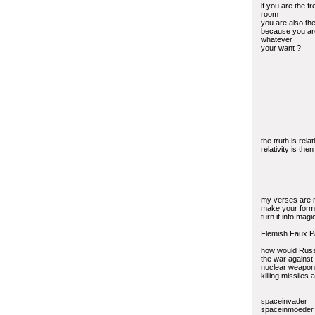
if you are the fr
room
you are also th
because you are
whatever
your want ?
the truth is relat
relativity is the
my verses are 
make your form 
turn it into magi
Flemish Faux P
how would Russ
the war against
nuclear weapon
killing missiles 
spaceinvader
spaceinmoeder