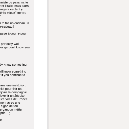
rémiste du pays incite
tter l'Italie, mais alors,
rangers veulent y
érite mieux" contre
"
te fait un cadeau ! il
ue-cadeau !
asse à courre pour
erfectly well
beings don't know you
ady know something
ill know something
 if you continue to
s
 dans une institution,
idt pour finir tes
rejoins la compagnie
evenir un Jésuite
 les villes de France
on, avec une
, signe de ton
xerçant un métier
pris ...;
ot