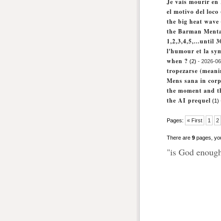
Je vais mourir en
el motivo del loco 
the big heat wave
the Barman Menta
1,2,3,4,5,...until 
l'humour et la sy
when ?
(2)
- 2026-06
tropezarse (meani
Mens sana in cor
the moment and t
the AI prequel
(1)
Pages:
« First
1
2
There are
9
pages, yo
"is God enough