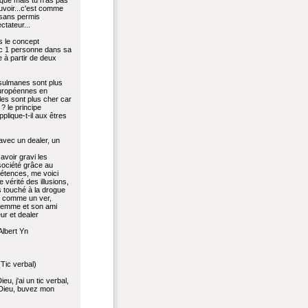
tique mais tu n'as pas
voir...c'est comme
 sans permis
ctateur...
ns le concept
 1 personne dans sa
e à partir de deux
ulmanes sont plus
européennes en
les sont plus cher car
? le principe
plique-t-il aux êtres
avec un dealer, un
avoir gravi les
société grâce au
étences, me voici
 vérité des illusions,
s touché à la drogue
u comme un ver,
femme et son ami
ur et dealer
Albert Yn
ic verbal)
ieu, j'ai un tic verbal,
e Dieu, buvez mon