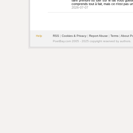
faire prendre ou tuer sur le fait vous gue
comprends tout à fait, mais ce n'est pas u
2026-07-07
Help
RSS
| 
Cookies & Privacy
| 
Report Abuse
| 
Terms
| 
About P
PoetBay.com 2005 - 2025 copyright reserved by authors.