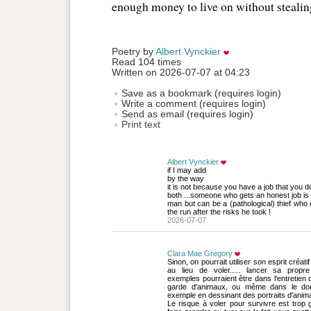
enough money to live on without stealing
Poetry by 
Albert Vynckier
Read 104 times
Written on 2026-07-07 at 04:23
Save as a bookmark (requires login)
Write a comment (requires login)
Send as email (requires login)
Print text
Albert Vynckier
if I may add
by the way
it is not because you have a job that you do
both ...someone who gets an honest job is
man but can be a (pathological) thief who 
the run after the risks he took !
2026-07-07
Clara Mae Gregory
Sinon, on pourrait utiliser son esprit créatif
au lieu de voler..... lancer sa propre 
exemples pourraient être dans l'entretien 
garde d'animaux, ou même dans le doma
exemple en dessinant des portraits d'ani
Le risque à voler pour survivre est trop 